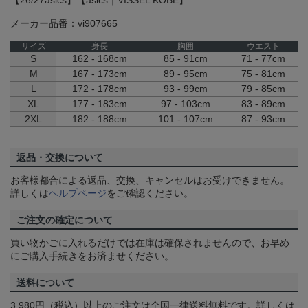
【26/27asics】【asics｜VISSEL KOBE】
メーカー品番：vi907665
サイズ
身長
胸囲
ウエスト
S
162 - 168cm
85 - 91cm
71 - 77cm
M
167 - 173cm
89 - 95cm
75 - 81cm
L
172 - 178cm
93 - 99cm
79 - 85cm
XL
177 - 183cm
97 - 103cm
83 - 89cm
2XL
182 - 188cm
101 - 107cm
87 - 93cm
返品・交換について
お客様都合による返品、交換、キャンセルはお受けできません。
詳しくは
ヘルプページ
をご確認ください。
ご注文の確定について
買い物かごに入れるだけでは在庫は確保されませんので、お早め
にご購入手続きをお済ませください。
送料について
3,980円（税込）以上のご注文は全国一律送料無料です。詳しくは