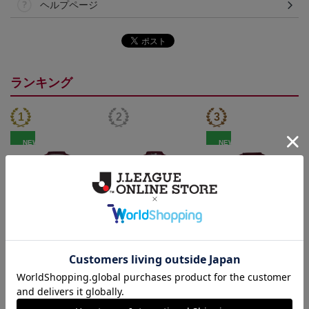
ヘルプページ
ランキング
NEW
NEW
26/27_【レプリカ】ユニ
26/27_【オーセン】ユニ
26/27_キッズTシャツ
フォーム（1st）
フォーム（1st）
22,000円
36,500円
12,500円
2
トピックス