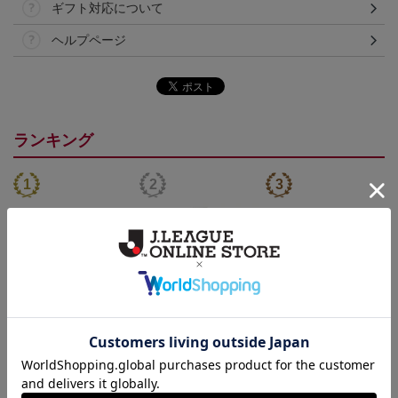
ギフト対応について
ヘルプページ
ランキング
26/27_【オーセン】ユニ
【SEIKO｜VISSEL KOB
26/27_【オーセン】ユニ
フォーム（1st）
E】 30th Anniversary Mod
フォーム長袖（1st）
36,500円
50,000円
39,400円
3
el