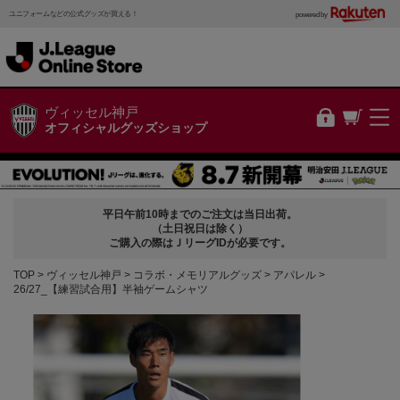
ユニフォームなどの公式グッズが買える！
powered by
ヴィッセル神戸
オフィシャルグッズショップ
平日午前10時までのご注文は当日出荷。
（土日祝日は除く）
ご購入の際はＪリーグIDが必要です。
TOP
ヴィッセル神戸
コラボ・メモリアルグッズ
アパレル
26/27_【練習試合用】半袖ゲームシャツ