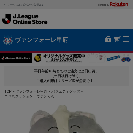
ユニフォームなどの公式グッズが買える！
powered by
ヴァンフォーレ甲府
平日午前10時までのご注文は当日出荷。
（土日祝日は除く）
ご購入の際はＪリーグIDが必要です。
TOP
ヴァンフォーレ甲府
バラエティグッズ
コロ丸クッション ヴァンくん