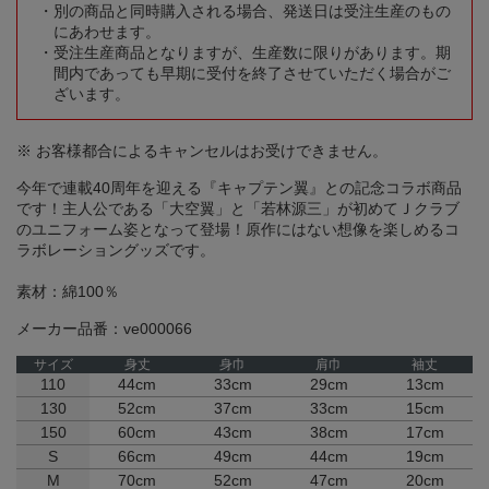
別の商品と同時購入される場合、発送日は受注生産のもの
にあわせます。
受注生産商品となりますが、生産数に限りがあります。期
間内であっても早期に受付を終了させていただく場合がご
ざいます。
※ お客様都合によるキャンセルはお受けできません。
今年で連載40周年を迎える『キャプテン翼』との記念コラボ商品
です！主人公である「大空翼」と「若林源三」が初めてＪクラブ
のユニフォーム姿となって登場！原作にはない想像を楽しめるコ
ラボレーショングッズです。
素材：綿100％
メーカー品番：ve000066
サイズ
身丈
身巾
肩巾
袖丈
110
44cm
33cm
29cm
13cm
130
52cm
37cm
33cm
15cm
150
60cm
43cm
38cm
17cm
S
66cm
49cm
44cm
19cm
M
70cm
52cm
47cm
20cm