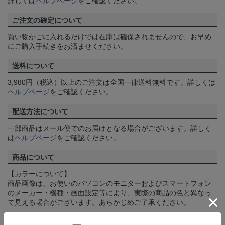
詳しくは
ヘルプページ
をご確認ください。
ご注文の確定について
買い物かごに入れるだけでは在庫は確保されませんので、お早め
にご購入手続きをお済ませください。
送料について
3,980円（税込）以上のご注文は全国一律送料無料です。詳しくは
ヘルプページ
をご確認ください。
配送方法について
一部商品はメール便でのお届けとなる場合がございます。詳しく
は
ヘルプページ
をご確認ください。
商品について
【カラーについて】
商品画像は、お使いのパソコンのモニターおよびスマートフォン
のメーカー・機種・画面設定等により、実際の商品の色と異なっ
て見える場合がございます。あらかじめご了承ください。
【仕様について】