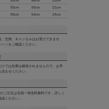
52cm
46cm
20cm
55cm
50cm
22cm
58cm
54cm
24cm
品、交換、キャンセルはお受けできませ
ページ
をご確認ください。
て
だけでは在庫は確保されませんので、お早
お済ませください。
以上のご注文は全国一律送料無料です。詳しく
確認ください。