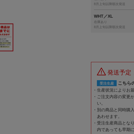
8月上旬以降順次発送
WHT／XL
在庫あり
8月上旬以降順次発送
発送予定
こちら
受注生産
生産状況によりお
ご注文内容の変更
い。
別の商品と同時購
あわせます。
受注生産商品とな
内であっても早期