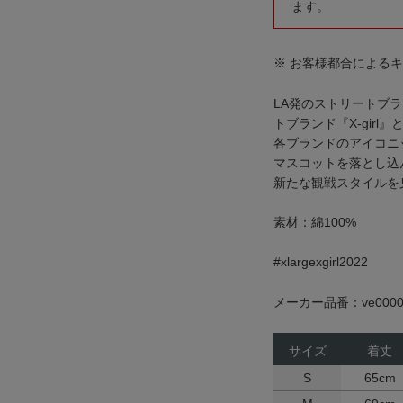
ます。
※ お客様都合による
LA発のストリートブラ
トブランド『X-girl
各ブランドのアイコニ
マスコットを落とし込
新たな観戦スタイルを
素材：綿100%
#xlargexgirl2022
メーカー品番：ve0000
サイズ
着丈
S
65cm