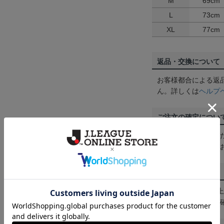
M
69cm
L
73cm
XL
77cm
返品・交換について
お客様都合による返
ん。詳しくは
ヘルプ
ご注文の確定につい
買い物かごに入れる
めにご購入手続きを
送料について
3,980円（税込）
は
ヘルプページ
をご