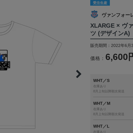
受注生産
ヴァンフォー
XLARGE ×
ツ (デザインA)
販売期間：2022年6月3
6,600
価格：
WHT／S
在庫あり
8月上旬以降順次発送
WHT／M
在庫あり
8月上旬以降順次発送
WHT／L
在庫あり