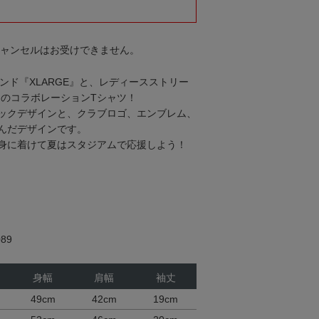
キャンセルはお受けできません。
ンド『XLARGE』と、レディースストリー
』とのコラボレーションTシャツ！
ックデザインと、クラブロゴ、エンブレム、
んだデザインです。
身に着けて夏はスタジアムで応援しよう！
89
身幅
肩幅
袖丈
49cm
42cm
19cm