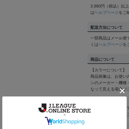
3,980円（税込）
は
ヘルプページ
をご
配送方法について
一部商品はメール便
くは
ヘルプページ
を
商品について
【カラーについて】
商品画像は、お使い
ンのメーカー・機種
なって見える場合が
【仕様について】
取り扱い商品によっ
予告なく変更になる