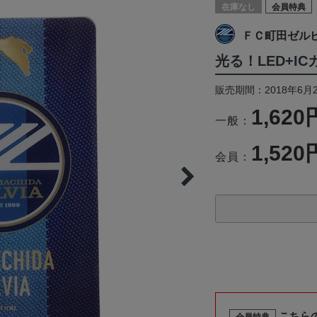
在庫なし
会員特典
ＦＣ町田ゼル
光る！LED+IC
販売期間：2018年6月
1,620
一般：
1,520
会員：
こちら
会員特典