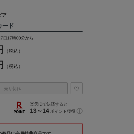
ビア
カード
27日17時00分から
円
（税込）
円
（税込）
売り切れ
楽天IDで決済すると
13～14
ポイント獲得
の商品は会員特典商品です