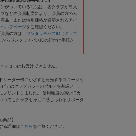
コンがついている商品は、各クラブが導入
ラブなどの会員制度により、会員の方のみ
る商品、または特別価格が適応されるアイ
は
ヘルプページ
をご確認ください。
ブ会員の方は、
ワンタッチパスID（クラブ
録
からワンタッチパスIDの紐付け手続き
キャンセルはお受けできません。
ードリーダー機にかざすと発光するユニークな
ゼルビアのクラブカラーのブルーを基調とし、
にプリントしました。 使用頻度の高いICカ
いつでもクラブを身近に感じられるサポータ
応商品】
する詳細は
こちら
をご覧ください。