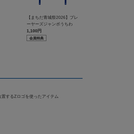
ド
【まちだ青城祭2026】プレ
ーヤーズジャンボうちわ
1,100円
会員特典
位置するZロゴを使ったアイテム