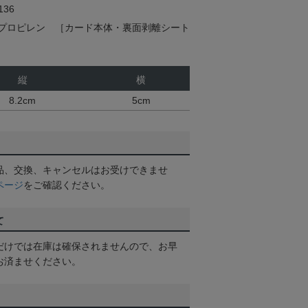
36
プロピレン ［カード本体・裏面剥離シート
縦
横
8.2cm
5cm
品、交換、キャンセルはお受けできませ
ページ
をご確認ください。
て
だけでは在庫は確保されませんので、お早
お済ませください。