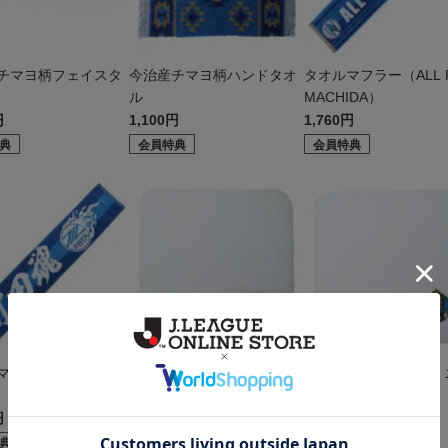
チマヨ柄フェイスタ
今治産チマヨ柄ハンドタオ
タオルマフラー（ALL 
ル
MACHIDA）
円
1,100円
1,760円
典
会員特典
会員特典
マフラー(町田魂NEX
今治製エンブレム刺繍ミニ
今治製ゼルビー刺繍ミ
タオル
オル
円
1,100円
1,100円
典
会員特典
会員特典