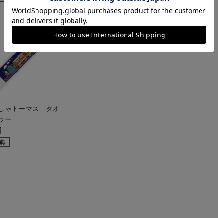
しゃトーマス タオ
ラー
円
典