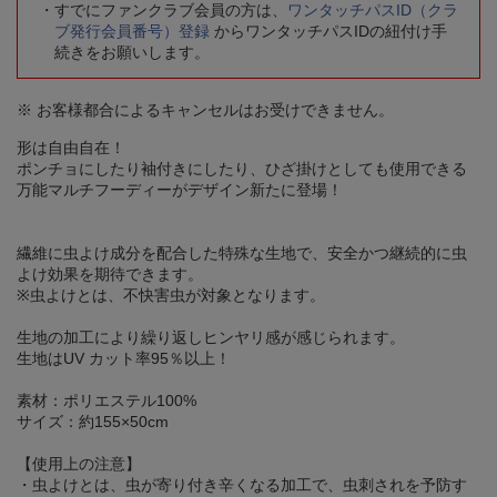
すでにファンクラブ会員の方は、
ワンタッチパスID（クラ
ブ発行会員番号）登録
からワンタッチパスIDの紐付け手
続きをお願いします。
※ お客様都合によるキャンセルはお受けできません。
形は自由自在！
ポンチョにしたり袖付きにしたり、ひざ掛けとしても使用できる
万能マルチフーディーがデザイン新たに登場！
繊維に虫よけ成分を配合した特殊な生地で、安全かつ継続的に虫
よけ効果を期待できます。
※虫よけとは、不快害虫が対象となります。
生地の加工により繰り返しヒンヤリ感が感じられます。
生地はUV カット率95％以上！
素材：ポリエステル100%
サイズ：約155×50cm
【使用上の注意】
・虫よけとは、虫が寄り付き辛くなる加工で、虫刺されを予防す