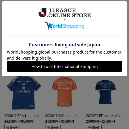
ギフト対応について
ヘルプページ
ランキング
2026/27 FP1stユニフォー
2026/27 GK1stユニフォ
2026/27 FP1stキッズユニ
ム
ーム
フォーム
24,200円～30,800円
24,200円～30,800円
20,900円～27,500円
3
会員特典
会員特典
会員特典