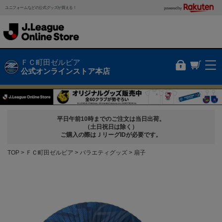
ユニフォームなどの公式グッズが買える！
powered by
ＦＣ町田ゼルビア
公式オンラインストア本店
平日午前10時までのご注文は当日出荷。
（土日祝日は除く）
ご購入の際はＪリーグIDが必要です。
TOP
ＦＣ町田ゼルビア
バラエティグッズ
扇子