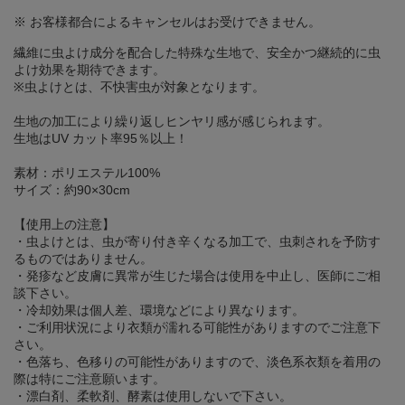
※ お客様都合によるキャンセルはお受けできません。
繊維に虫よけ成分を配合した特殊な生地で、安全かつ継続的に虫
よけ効果を期待できます。
※虫よけとは、不快害虫が対象となります。
生地の加工により繰り返しヒンヤリ感が感じられます。
生地はUV カット率95％以上！
素材：ポリエステル100%
サイズ：約90×30cm
【使用上の注意】
・虫よけとは、虫が寄り付き辛くなる加工で、虫刺されを予防す
るものではありません。
・発疹など皮膚に異常が生じた場合は使用を中止し、医師にご相
談下さい。
・冷却効果は個人差、環境などにより異なります。
・ご利用状況により衣類が濡れる可能性がありますのでご注意下
さい。
・色落ち、色移りの可能性がありますので、淡色系衣類を着用の
際は特にご注意願います。
・漂白剤、柔軟剤、酵素は使用しないで下さい。