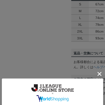
S
67cm
M
72cm
L
74cm
XL
79cm
2XL
86cm
3XL
93cm
返品・交換について
お客様都合による返
ん。詳しくは
ヘルプ
ご注文の確定につい
買い物かごに入れる
めにご購入手続きを