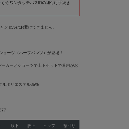
録
からワンタッチパスIDの紐付け手続き
キャンセルはお受けできません。
ショーツ（ハーフパンツ）が登場！
パーカーとショーツで上下セットで着用がお
イクルポリエステル35%
77
ト
股下
股上
ヒップ
裾回り