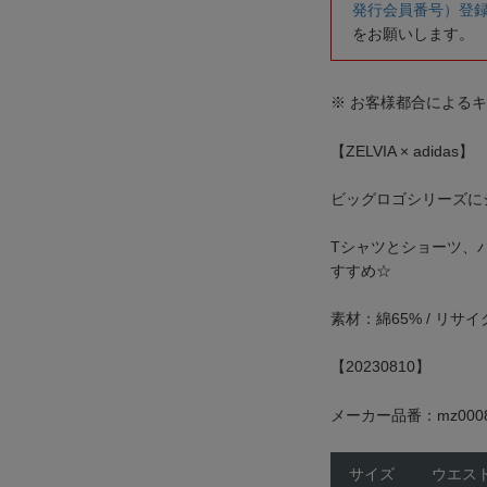
発行会員番号）登
をお願いします。
※ お客様都合による
【ZELVIA × adidas】
ビッグロゴシリーズに
Tシャツとショーツ、
すすめ☆
素材：綿65% / リサ
【20230810】
メーカー品番：mz0008
サイズ
ウエス