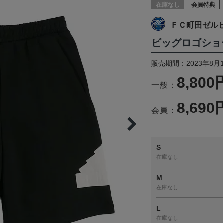
在庫なし
会員特典
ＦＣ町田ゼル
ビッグロゴショ
販売期間：2023年8月
8,800
一般：
8,690
会員：
S
在庫なし
M
在庫なし
L
在庫なし