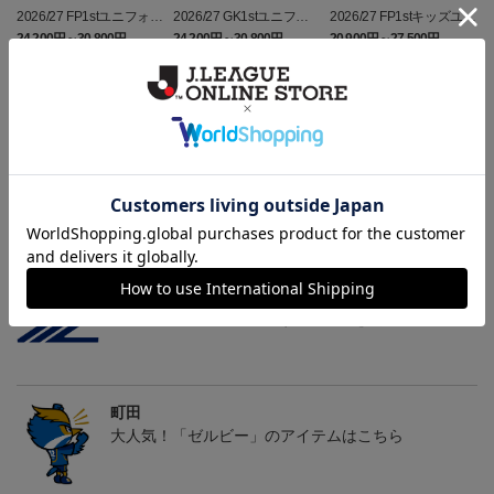
2026/27 FP1stユニフォー
2026/27 GK1stユニフォ
2026/27 FP1stキッズユニ
ム
ーム
フォーム
24,200円～30,800円
24,200円～30,800円
20,900円～27,500円
5
会員特典
会員特典
会員特典
トピックス
町田
2026/27ユニフォームはこちら
町田
エンブレムの中心に位置するZロゴを使ったアイテム
町田
大人気！「ゼルビー」のアイテムはこちら