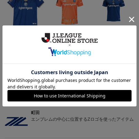
2026/27 FP1stユニフォー
2026/27 GK1stユニフォ
2026/27 FP1stキッズユニ
ム
ーム
フォーム
24,200円～30,800円
24,200円～30,800円
20,900円～27,500円
3
会員特典
会員特典
会員特典
トピックス
町田
2026/27ユニフォームはこちら
町田
エンブレムの中心に位置するZロゴを使ったアイテム