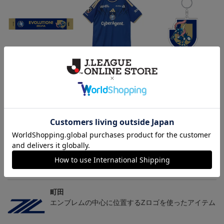
FC町田ゼルビア ゲッコ
2026/27 FP1stユニフォー
FC町田ゼルビア ゲッコ
ウガ タオルマフラー
ム
ウガ キーホルダー
2,500円
24,200円～30,800円
1,100円
2
会員特典
トピックス
町田
2026/27ユニフォームはこちら
町田
エンブレムの中心に位置するZロゴを使ったアイテム