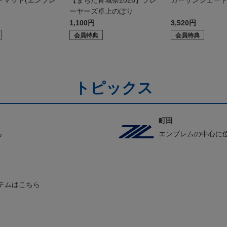
ドマット(エンブレ
【まちだ青城祭2026】プレ
カーサンシェー
ーヤーズ卓上のぼり
1,100円
3,520円
会員特典
会員特典
トピックス
町田
ら
エンブレムの中心に
テムはこちら