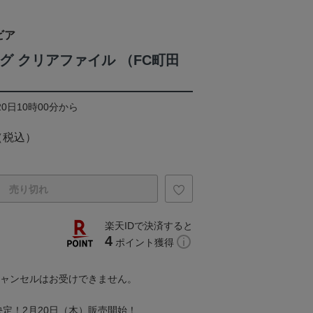
ビア
グ クリアファイル （FC町田
20日10時00分から
（税込）
売り切れ
楽天IDで決済すると
4
ポイント獲得
キャンセルはお受けできません。
定！2月20日（木）販売開始！