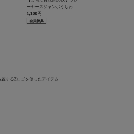
ド
【まちだ青城祭2026】プレ
ーヤーズジャンボうちわ
1,100円
会員特典
位置するZロゴを使ったアイテム