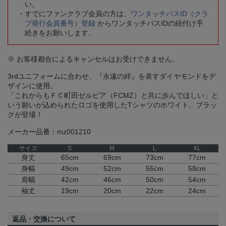
い。
すでにファンクラブ会員の方は、
ワンタッチパスID（クラ
ブ発行会員番号）登録
からワンタッチパスIDの紐付け手
続きをお願いします。
※ お客様都合によるキャンセルはお受けできません。
3rdユニフォームに合わせ、『永遠の絆』を表すダイヤモンドをデ
ザインに使用。
「これからもＦＣ町田ゼルビア（FCMZ）と共に歩んでほしい」と
いう願いが込められたロゴを使用したTシャツのホワイト、ブラッ
クが登場！
メーカー品番：mz001210
サイズ
S
M
L
XL
身丈
65cm
69cm
73cm
77cm
身幅
49cm
52cm
55cm
58cm
肩幅
42cm
46cm
50cm
54cm
袖丈
19cm
20cm
22cm
24cm
返品・交換について