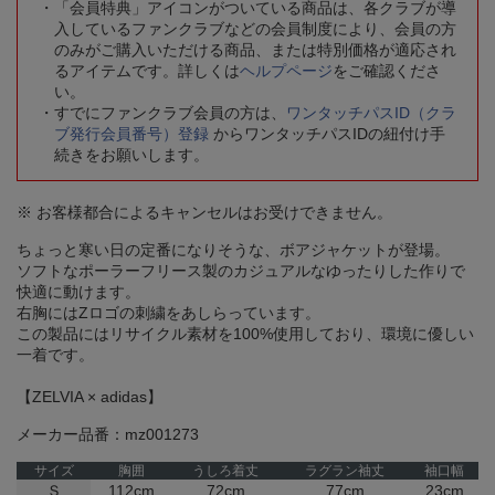
「会員特典」アイコンがついている商品は、各クラブが導
入しているファンクラブなどの会員制度により、会員の方
のみがご購入いただける商品、または特別価格が適応され
るアイテムです。詳しくは
ヘルプページ
をご確認くださ
い。
すでにファンクラブ会員の方は、
ワンタッチパスID（クラ
ブ発行会員番号）登録
からワンタッチパスIDの紐付け手
続きをお願いします。
※ お客様都合によるキャンセルはお受けできません。
ちょっと寒い日の定番になりそうな、ボアジャケットが登場。
ソフトなポーラーフリース製のカジュアルなゆったりした作りで
快適に動けます。
右胸にはZロゴの刺繍をあしらっています。
この製品にはリサイクル素材を100%使用しており、環境に優しい
一着です。
【ZELVIA × adidas】
メーカー品番：mz001273
サイズ
胸囲
うしろ着丈
ラグラン袖丈
袖口幅
Ｓ
112cm
72cm
77cm
23cm