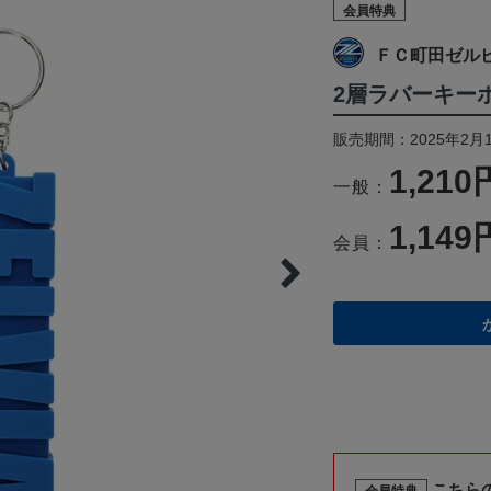
会員特典
ＦＣ町田ゼル
2層ラバーキーホ
販売期間：2025年2月
1,210
一般：
1,149
会員：
こちら
会員特典