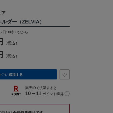
ビア
ルダー（ZELVIA）
12日10時00分から
円
（税込）
円
（税込）
かごに追加する
楽天IDで決済すると
10～11
ポイント獲得
の商品は会員特典商品です