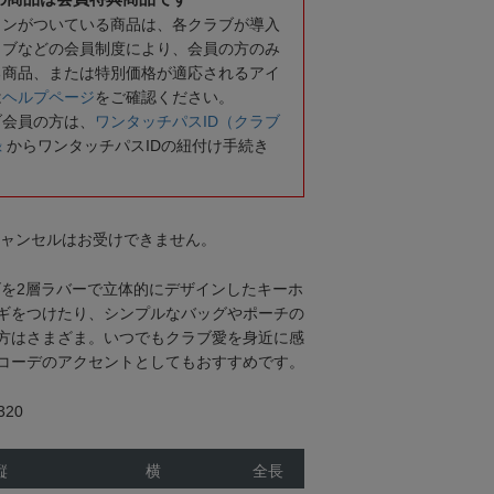
コンがついている商品は、各クラブが導入
ラブなどの会員制度により、会員の方のみ
る商品、または特別価格が適応されるアイ
は
ヘルプページ
をご確認ください。
ブ会員の方は、
ワンタッチパスID（クラブ
録
からワンタッチパスIDの紐付け手続き
キャンセルはお受けできません。
ゴを2層ラバーで立体的にデザインしたキーホ
ギをつけたり、シンプルなバッグやポーチの
方はさまざま。いつでもクラブ愛を身近に感
コーデのアクセントとしてもおすすめです。
20
縦
横
全長