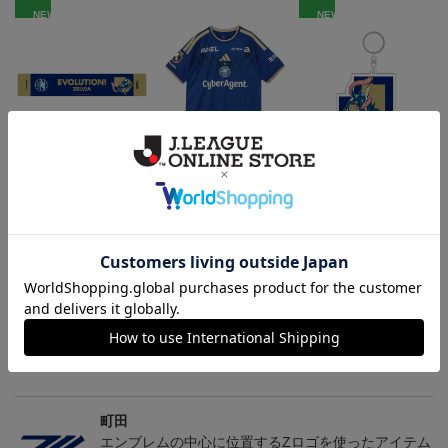
NEW
NEW
FC町田ゼルビア ゲッコ
2026/27 FP1stユニフォー
FC町田ゼルビア ゲッコ
ウガ タオルマフラー
ム
ウガ キーホルダー
2,500円
24,200円～30,800円
1,100円
2
会員特典
トピックス
町田
2026/27ユニフォームはこちら
町田
エンブレムの中心に位置するZロゴを使ったアイテム