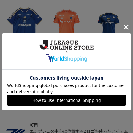
2026/27 FP1stユニフォー
2026/27 GK1stユニフォ
2026/27 FP1stキッズユニ
ム
ーム
フォーム
24,200円～30,800円
24,200円～30,800円
20,900円～27,500円
3
会員特典
会員特典
会員特典
トピックス
町田
2026/27ユニフォームはこちら
町田
エンブレムの中心に位置するZロゴを使ったアイテム