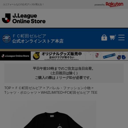
ユニフォームなどの公式グッズが買える！
powered by
ＦＣ町田ゼルビア
公式オンラインストア本店
平日午前10時までのご注文は当日出荷。
（土日祝日は除く）
ご購入の際はＪリーグIDが必要です。
TOP
ＦＣ町田ゼルビア
アパレル・ファッション小物
Tシャツ・ポロシャツ
WHIZLIMITED×FC町田ゼルビア TEE