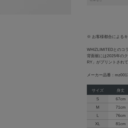
※ お客様都合による
WHIZLIMITEDとの
背面裾には2025年のクラ
RY」がプリントされ
メーカー品番：mz0013
サイズ
身丈
S
67cm
M
71cm
L
76cm
XL
81cm