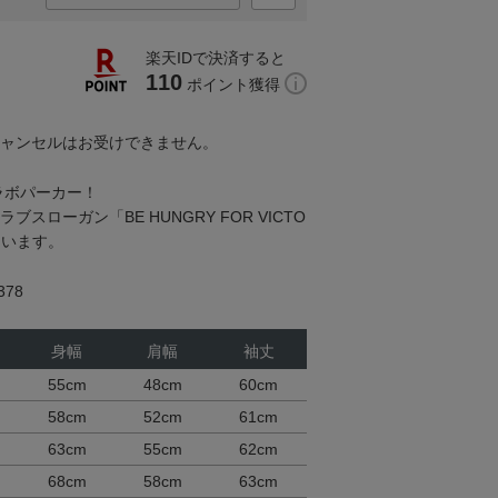
楽天IDで決済すると
110
ポイント獲得
キャンセルはお受けできません。
コラボパーカー！
ブスローガン「BE HUNGRY FOR VICTO
ています。
78
身幅
肩幅
袖丈
55cm
48cm
60cm
58cm
52cm
61cm
63cm
55cm
62cm
68cm
58cm
63cm