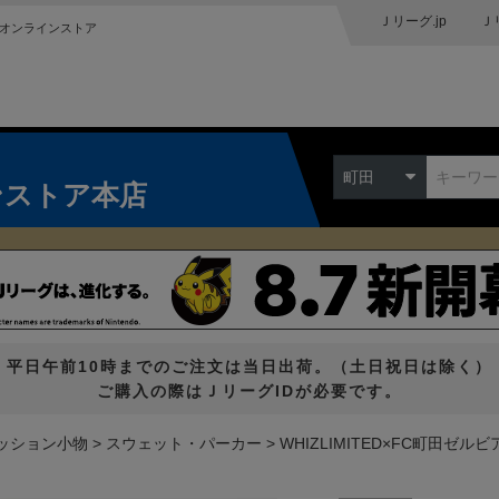
Ｊリーグ.jp
Ｊ
オンラインストア
町田
ンストア本店
平日午前10時までのご注文は当日出荷。（土日祝日は除く）
ご購入の際はＪリーグIDが必要です。
ッション小物
スウェット・パーカー
WHIZLIMITED×FC町田ゼルビア