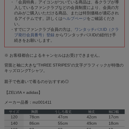
「会員特典」アイコンがついている商品は、各クラブが導
入しているファンクラブなどの会員制度により、会員の方
のみがご購入いただける商品、または特別価格が適応され
るアイテムです。詳しくは
ヘルプページ
をご確認くださ
い。
すでにファンクラブ会員の方は、
ワンタッチパスID（クラ
ブ発行会員番号）登録
からワンタッチパスIDの紐付け手
続きをお願いします。
※ お客様都合によるキャンセルはお受けできません。
背面と袖に大きな”THREE STRIPES”の文字グラフィックが特徴の
キッズロングTシャツ。
親子で色違いで着るのがおすすめ◎
【ZELVIA × adidas】
メーカー品番：mz001411
サイズ
胸囲
うしろ着丈
袖丈
袖口幅
120
78cm
47cm
42cm
17cm
140
86cm
55cm
49cm
18cm