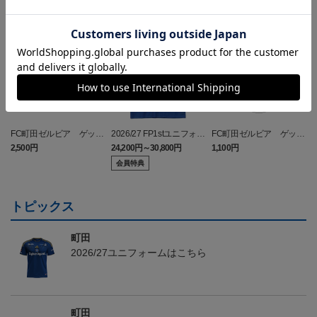
NEW
NEW
FC町田ゼルビア ゲッコ
2026/27 FP1stユニフォー
FC町田ゼルビア ゲッコ
ウガ タオルマフラー
ム
ウガ キーホルダー
2,500円
24,200円～30,800円
1,100円
2
会員特典
トピックス
町田
2026/27ユニフォームはこちら
町田