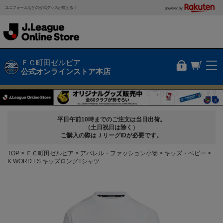
ユニフォームなどの公式グッズが買える！
powered by
ＦＣ町田ゼルビア
公式オンラインストア本店
平日午前10時までのご注文は当日出荷。
（土日祝日は除く）
ご購入の際はＪリーグIDが必要です。
TOP
ＦＣ町田ゼルビア
アパレル・ファッション小物
キッズ・ベビー
K WORD LS キッズロングTシャツ