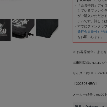
「会員特典」アイ
しているファンク
がご購入いただけ
テムです。詳しく
すでにファンクラ
発行会員番号）登
をお願いします。
※ お客様都合による
黒田剛監督のロゴのメ
サイズ：約H180×W16
【202506NEW】
メーカー品番：mz0014