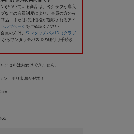
コンがついている商品は、各クラブが導入
ラブなどの会員制度により、会員の方のみ
る商品、または特別価格が適応されるアイ
は
ヘルプページ
をご確認ください。
ブ会員の方は、
ワンタッチパスID（クラブ
録
からワンタッチパスIDの紐付け手続き
キャンセルはお受けできません。
ッシュポリ巾着が登場！
0cm
65