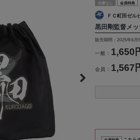
在庫なし
会員特典
ＦＣ町田ゼル
黒田剛監督メッ
販売期間：2025年6月
1,650
一般：
1,567
会員：
こちら
会員特典