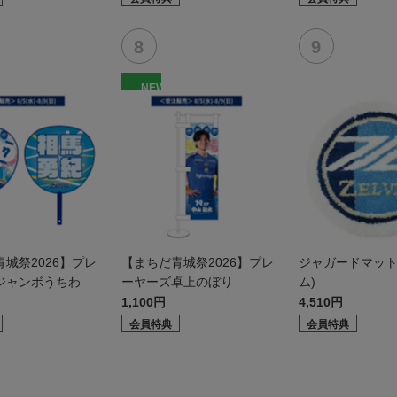
NEW
城祭2026】プレ
【まちだ青城祭2026】プレ
ジャガードマット
ジャンボうちわ
ーヤーズ卓上のぼり
ム)
1,100円
4,510円
会員特典
会員特典