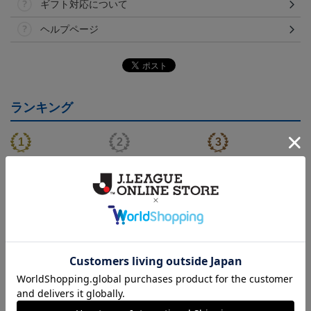
ギフト対応について
ヘルプページ
ランキング
NEW
NEW
FC町田ゼルビア ゲッコ
2026/27 FP1stユニフォー
FC町田ゼルビア ゲッコ
ウガ タオルマフラー
ム
ウガ キーホルダー
2,500円
24,200円～30,800円
1,100円
2
会員特典