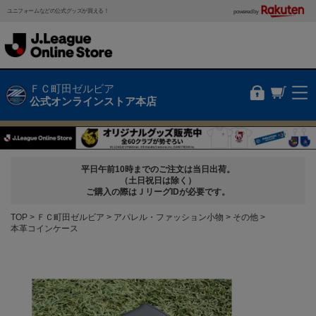
ユニフォームなどの公式グッズが買える！
powered by
ＦＣ町田ゼルビア
公式オンラインストア本店
平日午前10時までのご注文は当日出荷。
（土日祝日は除く）
ご購入の際はＪリーグIDが必要です。
TOP
ＦＣ町田ゼルビア
アパレル・ファッション小物
その他
本革コインケース