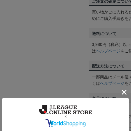
ご注文の確定につい
買い物かごに入れる
めにご購入手続きを
送料について
3,980円（税込）
は
ヘルプページ
をご
配送方法について
一部商品はメール便
くは
ヘルプページ
を
商品について
【カラーについて】
商品画像は、お使い
ンのメーカー・機種
なって見える場合が