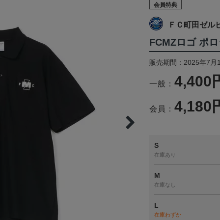
会員特典
ＦＣ町田ゼル
FCMZロゴ ポ
販売期間：2025年7月
4,400
一般：
4,180
会員：
S
在庫あり
M
在庫なし
L
在庫わずか