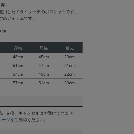
2弾！
使用したドライタッチのポロシャツです。
すめアイテムです。
25
身幅
肩幅
袖丈
48cm
45cm
20cm
51cm
47cm
21cm
54cm
49cm
22cm
57cm
51cm
23cm
品、交換、キャンセルはお受けできませ
ページ
をご確認ください。