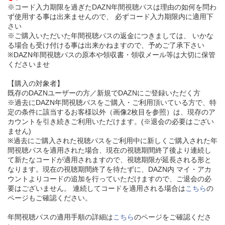
※コード入力期限を過ぎたDAZN年間視聴パスは理由の如何を問わ
ず使用する事は出来ませんので、 必ずコード入力期限内に適用下
さい
※ご購入いただいた年間視聴パスの返金につきましては、 いかな
る場合も受け付ける事は出来かねますので、予めご了承下さい
※DAZN年間視聴パスの原本や領収書・領収メール等は大切に保管
くださいませ
【購入の対象者】
既存のDAZNユーザーの方／新規でDAZNにご登録いただく方
※過去にDAZN年間視聴パスをご購入・ご利用頂いている方で、特
定の条件に該当するお客様以外（画像2枚目を参照）は、現存のア
カウントを引き続きご利用いただけます。(※退会の必要はござい
ません)
※過去にご購入された視聴パスをご利用中に新しくご購入された年
間視聴パスを適用された場合、現在の視聴期間終了後より連続し
て新たなコードが適用されますので、視聴期限が延長される形と
なります。現在の視聴期間終了を待たずに、DAZN内 マイ・アカ
ウントよりコードの追加を行っていただけますので、ご退会の必
要はございません。 連続してコードを適用される場合は
こちら
の
ページもご確認ください。
年間視聴パスの適用手順の詳細は
こちら
のページをご確認くださ