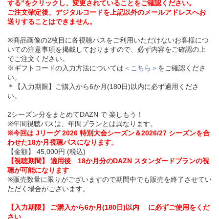
する”をクリックし、変更されていることをご確認ください。
ご注文確定後、デジタルコードを上記以外のメールアドレスへお
送りすることはできません。
※商品画像の2枚目に各視聴パスをご利用いただけないお客様につ
いての注意事項を掲載しておりますので、必ず内容をご確認の上
でご注文ください。
※ギフトコードの入力方法については
＜こちら＞
をご確認くださ
い。
＊【入力期限】ご購入から6か月(180日)以内に必ず適用くださ
い。
2シーズン分をまとめてDAZN で 楽しもう！
※年間視聴パスは、年間プランとは異なります。
※今回は Jリーグ 2026 特別大会シーズン＆2026/27 シーズンを合
わせた18か月視聴パスになります。
【金額】 45,000円 (税込)
【視聴期間】 適用後 18か月分のDAZN スタンダードプランの視
聴が可能になります
※販売数量に限りがございますので期間中でも販売を終了させてい
ただく場合がございます。
【入力期限】 ご購入から6か月(180日)以内 に必ずご使用をくだ
さい