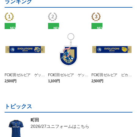
ランキング
NEW
NEW
NEW
FC町田ゼルビア ゲッコ
FC町田ゼルビア ゲッコ
FC町田ゼルビア ピカチ
ウガ タオルマフラー
ウガ キーホルダー
ュウ タオルマフラー
2,500円
1,100円
2,500円
4
トピックス
町田
2026/27ユニフォームはこちら