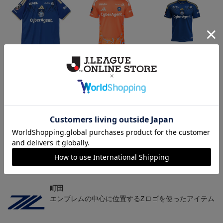
2026/27 FP1stユニフォー
2026/27 GK1stユニフォ
2026/27 FP1stキッズユニ
ム
ーム
フォーム
24,200円～30,800円
24,200円～30,800円
20,900円～27,500円
5
会員特典
会員特典
会員特典
トピックス
町田
2026/27ユニフォームはこちら
町田
エンブレムの中心に位置するZロゴを使ったアイテム