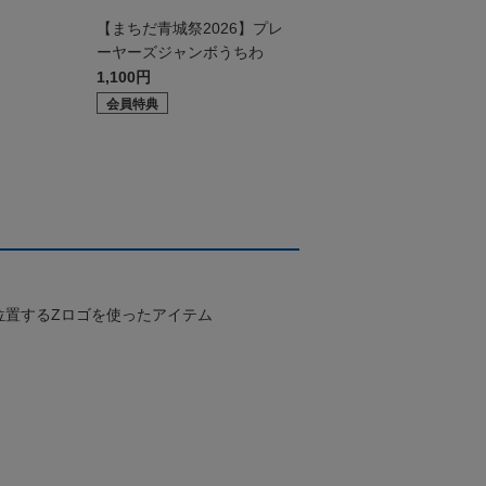
ド
【まちだ青城祭2026】プレ
ーヤーズジャンボうちわ
1,100円
会員特典
位置するZロゴを使ったアイテム