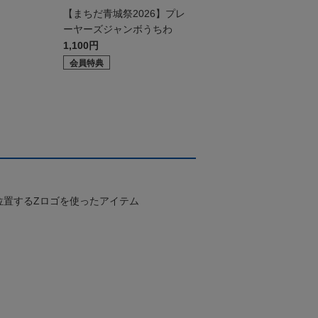
ド
【まちだ青城祭2026】プレ
ーヤーズジャンボうちわ
1,100円
会員特典
位置するZロゴを使ったアイテム