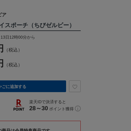
ビア
イスポーチ（ちびゼルビー）
13日12時00分から
円
（税込）
円
（税込）
かごに追加する
楽天IDで決済すると
28～30
ポイント獲得
の商品は会員特典商品です