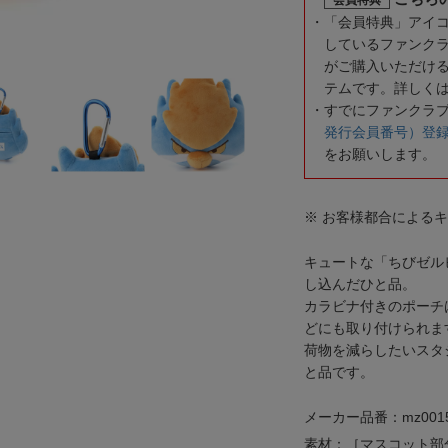
「会員特典」アイ
しているファンク
がご購入いただけ
テムです。詳しく
すでにファンクラ
発行会員番号）登
をお願いします。
※ お客様都合による
キュートな「ちびゼル
し込んだひと品。
カラビナ付きのポーチ
どにも取り付けられま
荷物を減らしたいスタ
と品です。
メーカー品番：mz0015
素材：［マスコット部