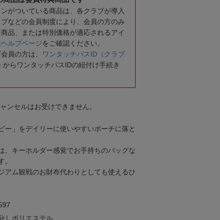
コンがついている商品は、各クラブが導入
ラブなどの会員制度により、会員の方のみ
る商品、または特別価格が適応されるアイ
は
ヘルプページ
をご確認ください。
ブ会員の方は、
ワンタッチパスID（クラブ
録
からワンタッチパスIDの紐付け手続き
キャンセルはお受けできません。
ビー」をデイリーに使いやすいポーチに落と
は、キーホルダー感覚でお手持ちのバッグな
す。
ジアム観戦のお財布代わりとしても使えるひ
97
分］ポリエステル