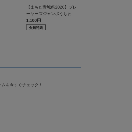
ド
【まちだ青城祭2026】プレ
ーヤーズジャンボうちわ
1,100円
会員特典
ームを今すぐチェック！