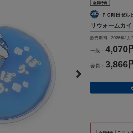
会員特典
ＦＣ町田ゼル
リウォームカイ
販売期間：2026年1月
4,070
一般：
3,866
会員：
こちら
会員特典