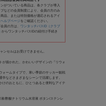
コンがついている商品は、各クラブが導入
ラブなどの会員制度により、会員の方のみ
る商品、または特別価格が適応されるアイ
は
ヘルプページ
をご確認ください。
ブ会員の方は、
ワンタッチパスID（クラブ
録
からワンタッチパスIDの紐付け手続き
キャンセルはお受けできません。
トが描かれた、かわいいデザインの『リウォ
ウォームタイプで、寒い季節のサッカー観戦
通学などさまざまなシーンで活躍します。
かけのおともに、ひとつあると便利なアイテ
内容液/酢酸ナトリウム水溶液 ボタン/ステンレ