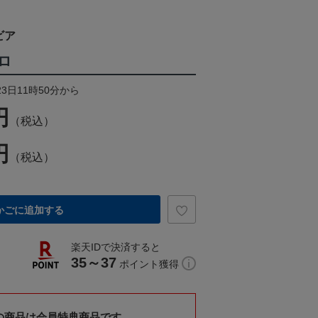
ビア
ロ
23日11時50分から
円
（税込）
円
（税込）
かごに追加する
楽天IDで決済すると
35～37
ポイント獲得
の商品は会員特典商品です