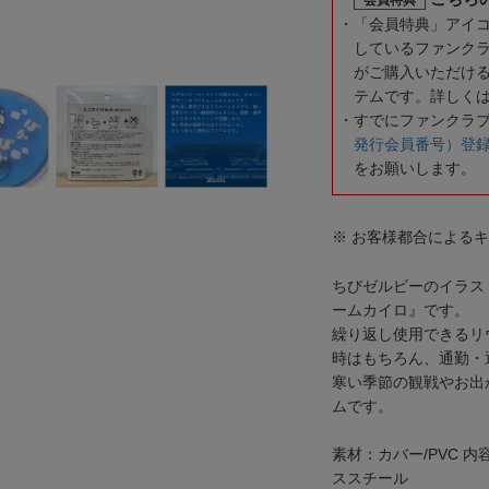
「会員特典」アイ
しているファンク
がご購入いただけ
テムです。詳しく
すでにファンクラ
発行会員番号）登
をお願いします。
※ お客様都合による
ちびゼルビーのイラス
ームカイロ』です。
繰り返し使用できるリ
時はもちろん、通勤・
寒い季節の観戦やお出
ムです。
素材：カバー/PVC 
ススチール