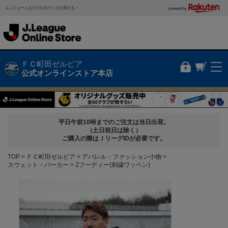
ユニフォームなどの公式グッズが買える！
powered by
ＦＣ町田ゼルビア
公式オンラインストア本店
平日午前10時までのご注文は当日出荷。
（土日祝日は除く）
ご購入の際はＪリーグIDが必要です。
TOP
ＦＣ町田ゼルビア
アパレル・ファッション小物
スウェット・パーカー
Zフーディー(刺繍ワッペン)