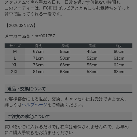
スタジアムで声を重ねる日も、日常を過ごす何気ない時間も、
このフーディーは、FC町田ゼルビアとともに歩む気持ちをそっと
背中で語ってくれる一着です。
【202602NEW】
メーカー品番：mz001757
サイズ
身丈
身幅
肩幅
袖丈
M
67cm
55cm
48cm
60cm
L
71cm
58cm
52cm
61cm
XL
76cm
63cm
55cm
62cm
2XL
81cm
68cm
58cm
63cm
返品・交換について
お客様都合による返品、交換、キャンセルはお受けできません。
詳しくは
ヘルプページ
をご確認ください。
ご注文の確定について
買い物かごに入れるだけでは在庫は確保されませんので、お早め
にご購入手続きをお済ませください。