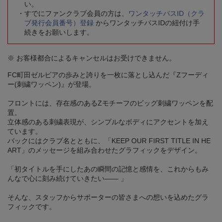
い。
すでにファンクラブ会員の方は、
ワンタッチパスID（クラ
ブ発行会員番号）登録
からワンタッチパスIDの紐付け手
続きをお願いします。
※ お客様都合によるキャンセルはお受けできません。
FC町田ゼルビアの歩みと誇りを一枚に落とし込んだ『Zフーディ
ー(刺繍ワッペン)』が登場。
フロントには、存在感のあるZモチーフのビッグ刺繍ワッペンを配
置。
立体感のある刺繍表現が、シンプルなボディにアクセントを加え
ています。
バックにはクラブ名とともに、「KEEP OUR FIRST TITLE IN HE
ART」のメッセージを組み合わせたグラフィックをデザイン。
「初タイトルを手にしたあの瞬間の記憶と感情を、これからもみ
んなで心に刻み続けていきたい―― 」
そんな、スタッフからサポーターの皆さまへの想いを込めたグラ
フィックです。