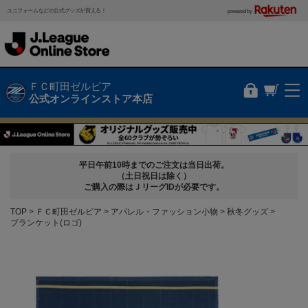
ユニフォームなどの公式グッズが買える！
powered by
ＦＣ町田ゼルビア
公式オンラインストア本店
平日午前10時までのご注文は当日出荷。
（土日祝日は除く）
ご購入の際はＪリーグIDが必要です。
TOP
ＦＣ町田ゼルビア
アパレル・ファッション小物
秋冬グッズ
ブランケット(ロゴ)