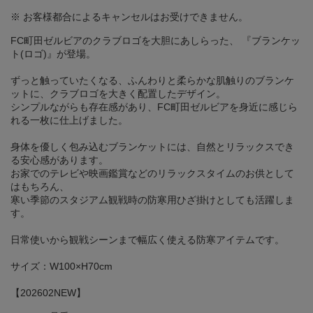
※ お客様都合によるキャンセルはお受けできません。
FC町田ゼルビアのクラブロゴを大胆にあしらった、 『ブランケッ
ト(ロゴ)』が登場。
ずっと触っていたくなる、ふんわりと柔らかな肌触りのブランケ
ットに、クラブロゴを大きく配置したデザイン。
シンプルながらも存在感があり、FC町田ゼルビアを身近に感じら
れる一枚に仕上げました。
身体を優しく包み込むブランケットには、自然とリラックスでき
る安心感があります。
お家でのテレビや映画鑑賞などのリラックスタイムのお供として
はもちろん、
寒い季節のスタジアム観戦時の防寒用ひざ掛けとしても活躍しま
す。
日常使いから観戦シーンまで幅広く使える防寒アイテムです。
サイズ：W100×H70cm
【202602NEW】