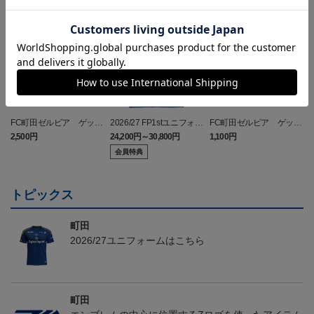
NEW
NEW
FC町田ゼルビア ゲッコ
2026/27 FP1stユニフォー
FC町田ゼルビア ゲッコ
ウガ タオルマフラー
ム
ウガ キーホルダー
2,500円
24,200円～30,800円
1,100円
2
会員特典
トピックス
町田
2026/27ユニフォームはこちら
町田