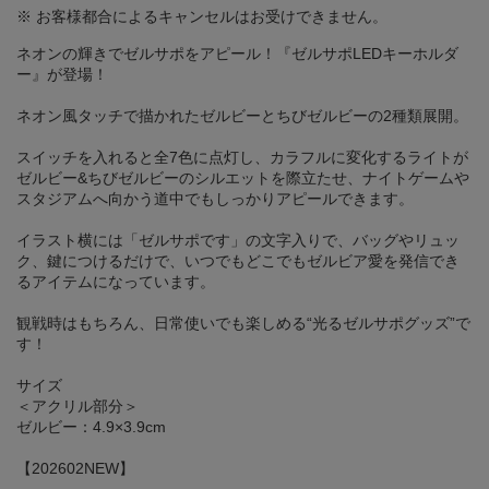
※ お客様都合によるキャンセルはお受けできません。
ネオンの輝きでゼルサポをアピール！『ゼルサポLEDキーホルダ
ー』が登場！
ネオン風タッチで描かれたゼルビーとちびゼルビーの2種類展開。
スイッチを入れると全7色に点灯し、カラフルに変化するライトが
ゼルビー&ちびゼルビーのシルエットを際立たせ、ナイトゲームや
スタジアムへ向かう道中でもしっかりアピールできます。
イラスト横には「ゼルサポです」の文字入りで、バッグやリュッ
ク、鍵につけるだけで、いつでもどこでもゼルビア愛を発信でき
るアイテムになっています。
観戦時はもちろん、日常使いでも楽しめる“光るゼルサポグッズ”で
す！
サイズ
＜アクリル部分＞
ゼルビー：4.9×3.9cm
【202602NEW】