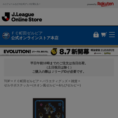
ユニフォームなどの公式グッズが買える！
powered by
ＦＣ町田ゼルビア
公式オンラインストア本店
平日午前10時までのご注文は当日出荷。
（土日祝日は除く）
ご購入の際はＪリーグIDが必要です。
TOP
ＦＣ町田ゼルビア
バラエティグッズ
雑貨
ゼルサポステッカー(ネオン風ゼルビー&ちびゼルビー)