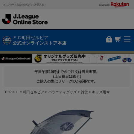
ユニフォームなどの公式グッズが買える！
powered by
ＦＣ町田ゼルビア
公式オンラインストア本店
平日午前10時までのご注文は当日出荷。
（土日祝日は除く）
ご購入の際はＪリーグIDが必要です。
TOP
ＦＣ町田ゼルビア
バラエティグッズ
雑貨
キッズ用傘