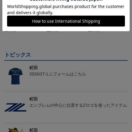
FC町田ゼルビア ゲッコ
FC町田ゼルビア ゲッコ
FC町田ゼルビア ピカチ
ウガ タオルマフラー
ウガ キーホルダー
ュウ タオルマフラー
2,500円
1,100円
2,500円
4
トピックス
町田
2026/27ユニフォームはこちら
町田
エンブレムの中心に位置するZロゴを使ったアイテム
町田