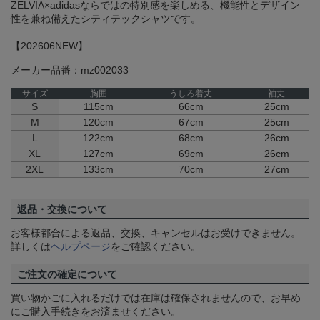
ZELVIA×adidasならではの特別感を楽しめる、機能性とデザイン
性を兼ね備えたシティテックシャツです。
【202606NEW】
メーカー品番：mz002033
サイズ
胸囲
うしろ着丈
袖丈
S
115cm
66cm
25cm
M
120cm
67cm
25cm
L
122cm
68cm
26cm
XL
127cm
69cm
26cm
2XL
133cm
70cm
27cm
返品・交換について
お客様都合による返品、交換、キャンセルはお受けできません。
詳しくは
ヘルプページ
をご確認ください。
ご注文の確定について
買い物かごに入れるだけでは在庫は確保されませんので、お早め
にご購入手続きをお済ませください。