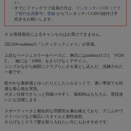
い。
すでにファンクラブ会員の方は、
ワンタッチパスID（クラ
ブ発行会員番号）登録
からワンタッチパスIDの紐付け手
続きをお願いします。
※ お客様都合によるキャンセルはお受けできません。
ZELVIA×adidasの『シティテックシャツ』が登場。
上品なベージュカラーをベースに、胸元にはadidasロゴと「FCM
Z」、袖には「1989」をさりげなくデザイン。
シンプルながら細部にクラブらしさを落とし込んだ、洗練された
一着です。
軽やかな素材感とゆったりとしたシルエットで、暑い季節でも快
適な着心地を実現。
ボタン仕様でさらっと羽織りやすく、観戦時はもちろん、普段使
いにも活躍します。
スポーティーさと都会的な雰囲気を兼ね備えており、デニムやワ
イドパンツなど幅広いスタイルと相性抜群。
さりげなくクラブ愛を取り入れたい方にもおすすめです。