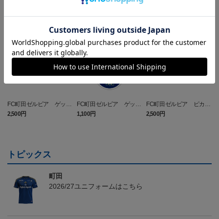
NEW
NEW
NEW
FC町田ゼルビア ゲッコ
FC町田ゼルビア ゲッコ
FC町田ゼルビア ピカチ
ウガ タオルマフラー
ウガ キーホルダー
ュウ タオルマフラー
2,500円
1,100円
2,500円
4
トピックス
町田
2026/27ユニフォームはこちら