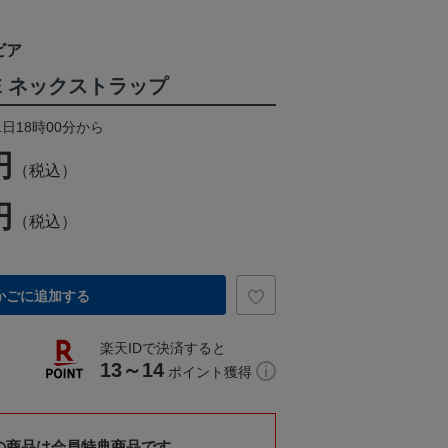
ビア
YLE ネックストラップ
1日18時00分から
円
（税込）
円
（税込）
かごに追加する
楽天IDで決済すると
13～14
ポイント獲得
の商品は会員特典商品です