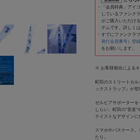
「会員特典」アイ
しているファンク
がご購入いただけ
テムです。詳しく
すでにファンクラ
発行会員番号）登
をお願いします。
※ お客様都合による
町田のストリートカルチャ
ックストラップ』が登
ゼルビアサポーターを
しらい、町田の“音楽”
テイストなデザインに
スマホやパスケース、
たり。