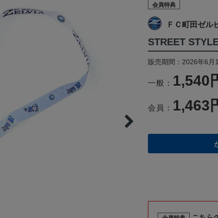
会員特典
ＦＣ町田ゼル
STREET ST
販売期間：2026年6月
1,540
一般：
1,463
会員：
こちら
会員特典