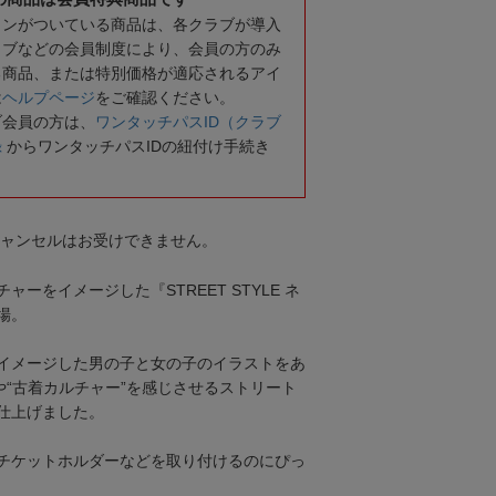
コンがついている商品は、各クラブが導入
ラブなどの会員制度により、会員の方のみ
る商品、または特別価格が適応されるアイ
は
ヘルプページ
をご確認ください。
ブ会員の方は、
ワンタッチパスID（クラブ
録
からワンタッチパスIDの紐付け手続き
キャンセルはお受けできません。
ーをイメージした『STREET STYLE ネ
場。
イメージした男の子と女の子のイラストをあ
や“古着カルチャー”を感じさせるストリート
仕上げました。
チケットホルダーなどを取り付けるのにぴっ