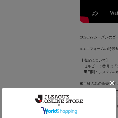
2026/27シーズン
○ユニフォームの特設
【表記について】
・ゼルビー：番号は「
・黒田剛：システムの
※半袖のみの販売です
※オーセンティックユ
※背番号ネームの価格は
督で異なります。
※移籍・退団が発生し
お受けできません。