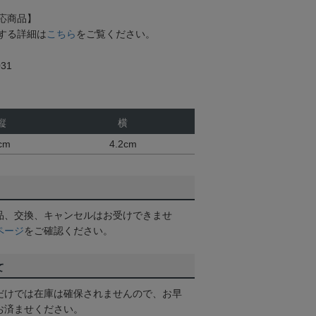
応商品】
する詳細は
こちら
をご覧ください。
31
縦
横
cm
4.2cm
品、交換、キャンセルはお受けできませ
ページ
をご確認ください。
て
だけでは在庫は確保されませんので、お早
お済ませください。