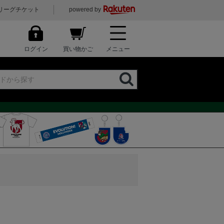
リーグチケット
powered by
ログイン
買い物かご
メニュー