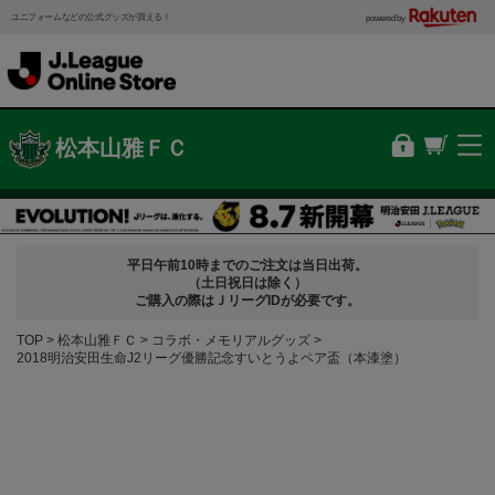
ユニフォームなどの公式グッズが買える！
powered by
松本山雅ＦＣ
平日午前10時までのご注文は当日出荷。
（土日祝日は除く）
ご購入の際はＪリーグIDが必要です。
TOP
松本山雅ＦＣ
コラボ・メモリアルグッズ
2018明治安田生命J2リーグ優勝記念すいとうよペア盃（本漆塗）