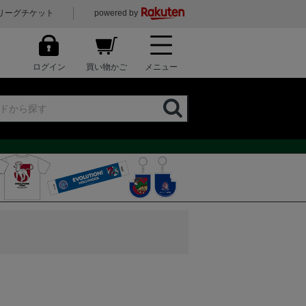
リーグチケット
powered by
ログイン
買い物かご
メニュー