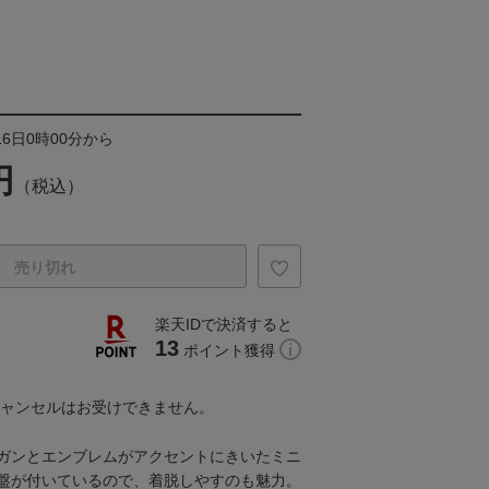
16日0時00分から
円
（税込）
売り切れ
楽天IDで決済すると
13
ポイント獲得
キャンセルはお受けできません。
ガンとエンブレムがアクセントにきいたミニ
盤が付いているので、着脱しやすのも魅力。