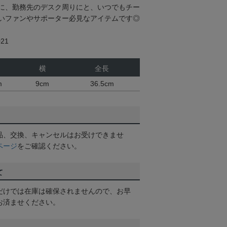
に、勤務先のデスク周りにと、いつでもチー
いファンやサポーター必見なアイテムです◎
21
横
全長
m
9cm
36.5cm
品、交換、キャンセルはお受けできませ
ページ
をご確認ください。
て
だけでは在庫は確保されませんので、お早
お済ませください。