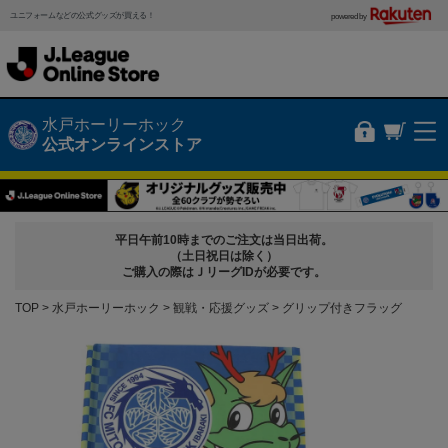
ユニフォームなどの公式グッズが買える！
powered by
水戸ホーリーホック
公式オンラインストア
平日午前10時までのご注文は当日出荷。
（土日祝日は除く）
ご購入の際はＪリーグIDが必要です。
TOP
水戸ホーリーホック
観戦・応援グッズ
グリップ付きフラッグ