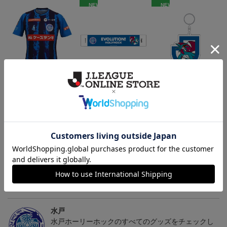
NEW
NEW
（Sｰ3XL）2026/27 オー
水戸ホーリーホック ボ
水戸ホーリーホック ボ
センティックユニフォー
ーマンダ タオルマフラー
ーマンダ キーホルダー
20,020円～25,520円
2,500円
1,100円
2
ム FP 1st
トピックス
水戸
こだわりのデザインに注目！タオルマフラーは応援
の必須アイテム！
水戸
水戸ホーリーホックのすべてのグッズをチェックし