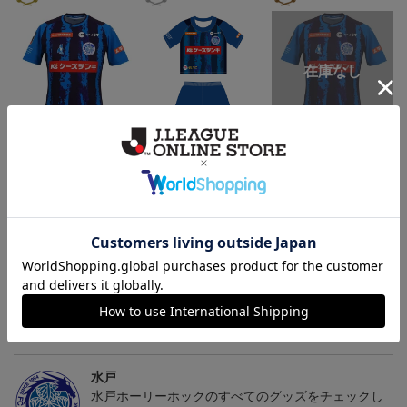
（Sｰ3XL）2026/27 オー
（130-160cm）2026/27
（4XL）2026/27 オーセ
センティックユニフォー
キッズユニフォーム FP1s
ンティックユニフォーム
6
20,020円～25,520円
5,500円
23,020円～28,520円
2
ム FP 1st
t
FP 1st
トピックス
水戸
こだわりのデザインに注目！タオルマフラーは応援
の必須アイテム！
水戸
水戸ホーリーホックのすべてのグッズをチェックし