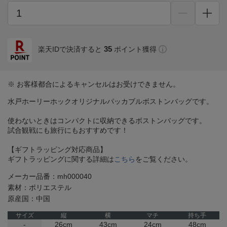
35
楽天IDで決済すると
ポイント獲得
※ お客様都合によるキャンセルはお受けできません。
水戸ホーリーホックオリジナルパッカブルボストンバッグです。
使わないときはコンパクトに収納できるボストンバッグです。
試合観戦にも旅行にもおすすめです！
【ギフトラッピング対応商品】
ギフトラッピングに関する詳細は
こちら
をご覧ください。
メーカー品番：mh000040
素材：ポリエステル
原産国：中国
サイズ
縦
横
マチ
持ち手
-
26cm
43cm
24cm
48cm