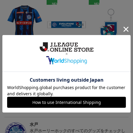
NEW
NEW
（Sｰ3XL）2026/27 オー
水戸ホーリーホック ボ
水戸ホーリーホック ボ
センティックユニフォー
ーマンダ タオルマフラー
ーマンダ キーホルダー
20,020円～25,520円
2,500円
1,100円
2
ム FP 1st
トピックス
水戸
こだわりのデザインに注目！タオルマフラーは応援
の必須アイテム！
水戸
水戸ホーリーホックのすべてのグッズをチェックし