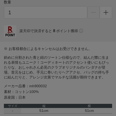
数量
8
楽天IDで決済すると
ポイント獲得
※ お客様都合によるキャンセルはお受けできません。
斜めに分割された青と紺のツートン仕様なので、結んだ際に生ま
れる表情もユニーク！コーディネートのアクセント使いにもぴっ
たりな、おしゃれさん必見のクラブオリジナルのバンダナが登
場。首元をはじめ、手元に巻いたりヘアアクセ、バッグの持ち手
に結んだりと、アレンジ次第でマルチな活躍が期待できます。
メーカー品番：mh900032
素材：コットン100%
原産国：日本
サイズ
縦
横
-
51cm
51cm