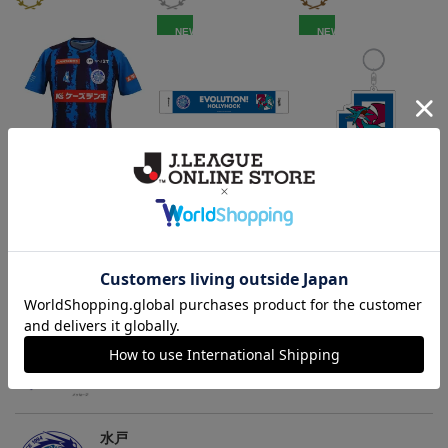
NEW
NEW
（Sｰ3XL）2026/27 オー
水戸ホーリーホック ボ
水戸ホーリーホック ボ
センティックユニフォー
ーマンダ タオルマフラー
ーマンダ キーホルダー
20,020円～25,520円
2,500円
1,100円
2
ム FP 1st
トピックス
水戸
こだわりのデザインに注目！タオルマフラーは応援
の必須アイテム！
水戸