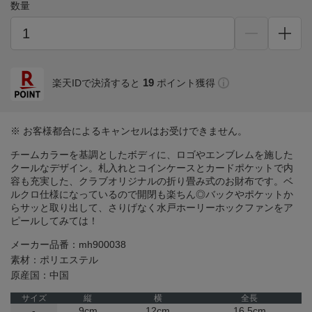
数量
19
楽天IDで決済すると
ポイント獲得
※ お客様都合によるキャンセルはお受けできません。
チームカラーを基調としたボディに、ロゴやエンブレムを施した
クールなデザイン。札入れとコインケースとカードポケットで内
容も充実した、クラブオリジナルの折り畳み式のお財布です。ベ
ルクロ仕様になっているので開閉も楽ちん◎バックやポケットか
らサッと取り出して、さりげなく水戸ホーリーホックファンをア
ピールしてみては！
メーカー品番：mh900038
素材：ポリエステル
原産国：中国
サイズ
縦
横
全長
-
9cm
12cm
16.5cm