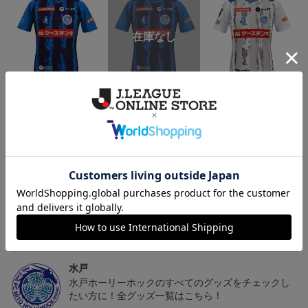
（Sｰ3XL）2026/27 オー
（4XL）2026/27 オーセ
（Sｰ3XL）2026/27 オー
（
センティックユニフォー
ンティックユニフォーム
センティックユニフォー
20,020円～25,520円
23,020円～28,520円
20,020円～25,520円
5
ム FP 1st
FP 1st
ム FP 2nd
t
トピックス
水戸
こだわりのデザインに注目！タオルマフラーは応援
の必須アイテム！
水戸
水戸ホーリーホックのすべてのグッズをチェックし
たい方に！全グッズ一覧はこちら！