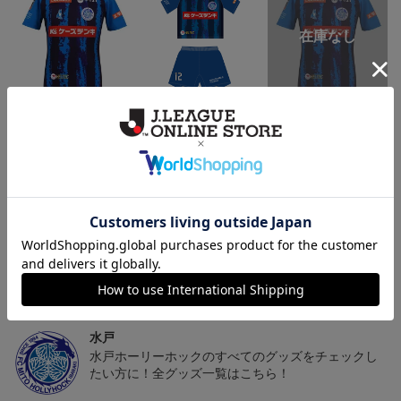
（Sｰ3XL）2026/27 オー
（130-160cm）2026/27
（4XL）2026/27 オーセ
センティックユニフォー
キッズユニフォーム FP1s
ンティックユニフォーム
6
20,020円～25,520円
5,500円
23,020円～28,520円
2
ム FP 1st
t
FP 1st
トピックス
水戸
こだわりのデザインに注目！タオルマフラーは応援
の必須アイテム！
水戸
水戸ホーリーホックのすべてのグッズをチェックし
たい方に！全グッズ一覧はこちら！