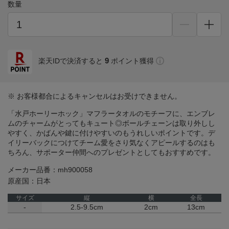
数量
9
楽天IDで決済すると
ポイント獲得
※ お客様都合によるキャンセルはお受けできません。
「水戸ホーリーホック」マフラータオルのモチーフに、エンブレ
ムのチャームがとってもキュート◎ボールチェーンは取り外しし
やすく、かばんや鍵に付けやすいのもうれしいポイントです。デ
イリーバックにつけてチーム愛をさり気なくアピールするのはも
ちろん、サポーター仲間へのプレゼントとしてもおすすめです。
メーカー品番：mh900058
原産国：日本
サイズ
縦
横
全長
-
2.5-9.5cm
2cm
13cm